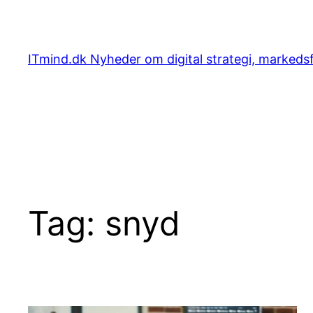
Spring
til
indhold
ITmind.dk Nyheder om digital strategi, marked
Tag:
snyd