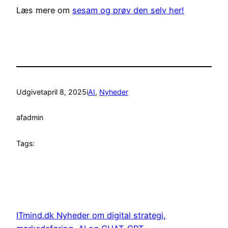
Læs mere om
se
sam og prøv den selv her!
Udgivet
april 8, 2025
i
AI
, 
Nyheder
af
admin
Tags:
ITmind.dk Nyheder om digital strategi,