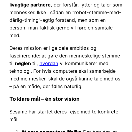
livagtige partnere
, der forstår, lytter og taler som
mennesker. Ikke i sådan en “robot-stemme-med-
dårlig-timing”-agtig forstand, men som en
person, man faktisk gerne vil føre en samtale
med.
Deres mission er lige dele ambitiøs og
fascinerende: at gøre den menneskelige stemme
til
nøglen
til,
hvordan
vi kommunikerer med
teknologi. For hvis computere skal samarbejde
med mennesker, skal de også kunne tale med os
– på en måde, der føles naturlig.
To klare mål – én stor vision
Sesame har startet deres rejse med to konkrete
mål:
At gøre computere lifelike
Det betyder, at