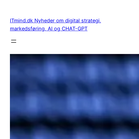
Spring
til
ITmind.dk Nyheder om digital strategi,
indhold
markedsføring, AI og CHAT-GPT