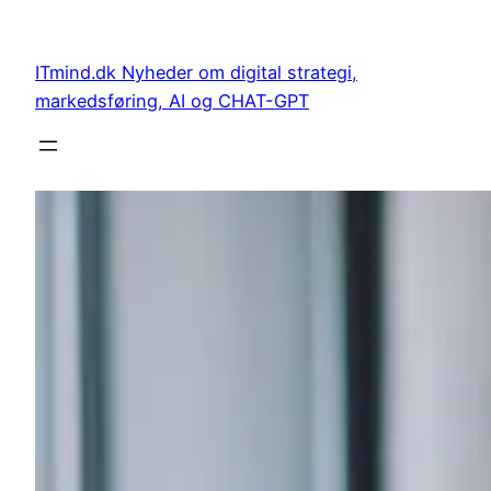
Spring
til
ITmind.dk Nyheder om digital strategi,
indhold
markedsføring, AI og CHAT-GPT